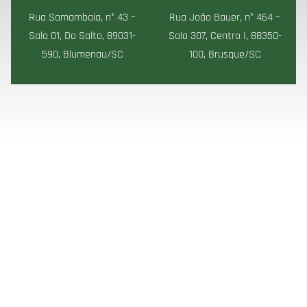
Rua Samambaia, n° 43 –
Rua João Bauer, n° 464 –
Sala 01, Do Salto, 89031-
Sala 307, Centro I, 88350-
590, Blumenau/SC
100, Brusque/SC