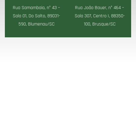
Rua Samambaia, n° 43 –
Rua João Bauer, n° 464 –
Sala 01, Do Salto, 89031-
Sala 307, Centro I, 88350-
590, Blumenau/SC
100, Brusque/SC