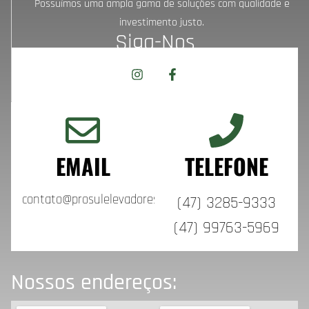
Possuímos uma ampla gama de soluções com qualidade e
investimento justo.
Siga-Nos
EMAIL
TELEFONE
contato@prosulelevadores.com.br
(47) 3285-9333
(47) 99763-5969
Nossos endereços: