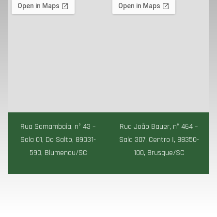
Rua Samambaia, n° 43 –
Rua João Bauer, n° 464 –
Sala 01, Do Salto, 89031-
Sala 307, Centro I, 88350-
590, Blumenau/SC
100, Brusque/SC