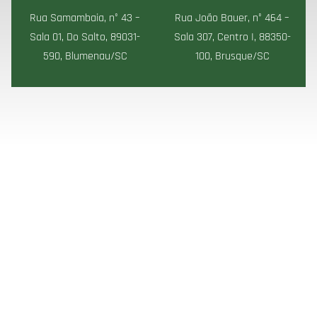
Rua Samambaia, n° 43 –
Rua João Bauer, n° 464 –
Sala 01, Do Salto, 89031-
Sala 307, Centro I, 88350-
590, Blumenau/SC
100, Brusque/SC