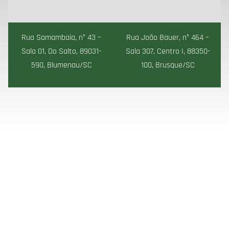
Rua Samambaia, n° 43 –
Rua João Bauer, n° 464 –
Sala 01, Do Salto, 89031-
Sala 307, Centro I, 88350-
590, Blumenau/SC
100, Brusque/SC