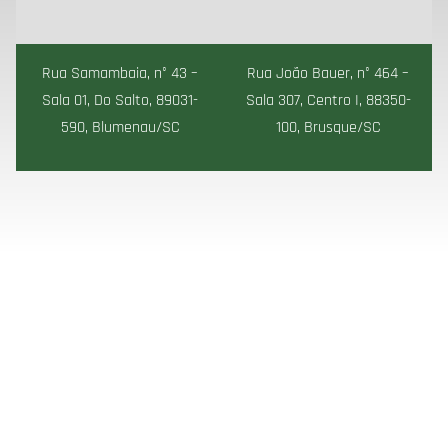
Rua Samambaia, n° 43 –
Rua João Bauer, n° 464 –
Sala 01, Do Salto, 89031-
Sala 307, Centro I, 88350-
590, Blumenau/SC
100, Brusque/SC